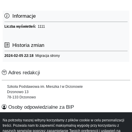
Informacje
Liczba wyświetleń:
1111
Historia zmian
2024-02-05 22:18
Migracja strony
Adres redakcji
Szkoła Podstawowa im. Mieszka I w Drzonowie
Drzonowo 13
78-133 Drzonowo
Osoby odpowiedzialne za BIP
Na potrzeby naszej witryny korzystamy z plików cookie w celu personalizacji
Informacje o serwisie
treści. Pozwala nam to zapewnić maksymalną wygodę przy korzystaniu z
naszych serwisów poprzez zapamiętanie Twoich preferencji i ustawień na