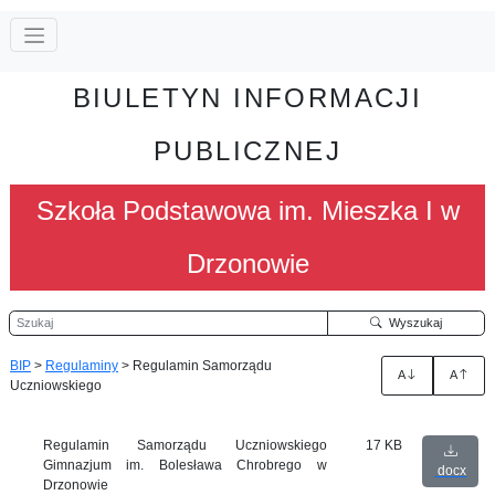
BIULETYN INFORMACJI
PUBLICZNEJ
Szkoła Podstawowa im. Mieszka I w
Drzonowie
Szukaj
Wyszukaj
BIP
>
Regulaminy
>
Regulamin Samorządu
A
A
Uczniowskiego
Regulamin Samorządu Uczniowskiego
17 KB
Gimnazjum im. Bolesława Chrobrego w
docx
Drzonowie