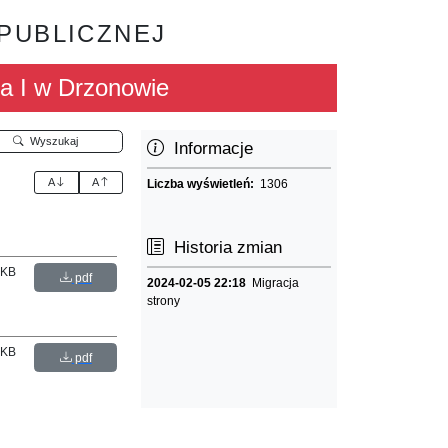
 PUBLICZNEJ
a I w Drzonowie
Wyszukaj
Informacje
A
A
Liczba wyświetleń:
1306
Historia zmian
 KB
pdf
2024-02-05 22:18
Migracja
strony
 KB
pdf